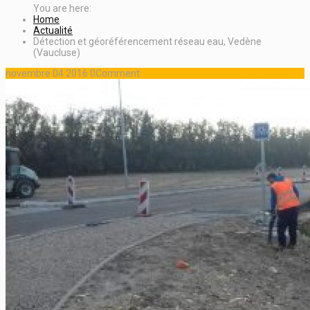
Home
Actualité
Détection et géoréférencement réseau eau, Vedène
(Vaucluse)
novembre
04
2016
0
Comment