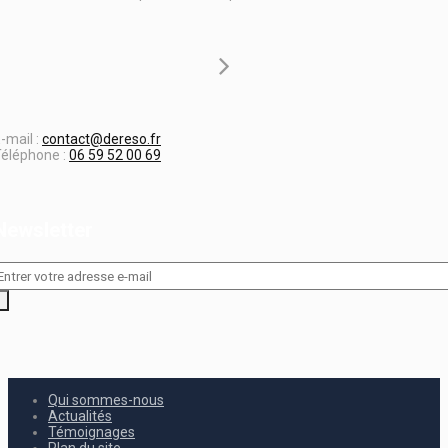
-mail :
contact@dereso.fr
éléphone :
06 59 52 00 69
Newsletter
Qui sommes-nous
Actualités
Témoignages